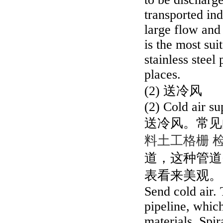
transported ind
large flow and 
is the most sui
stainless steel
places.
(2) 送冷风
(2) Cold air su
送冷风。常见
料土工格栅
道，这种管道
表看来美观。
Send cold air.
pipeline, whic
materials. Spir