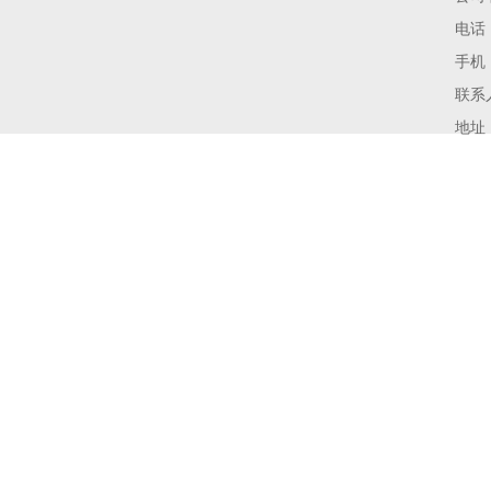
电话
手机
联系
地址