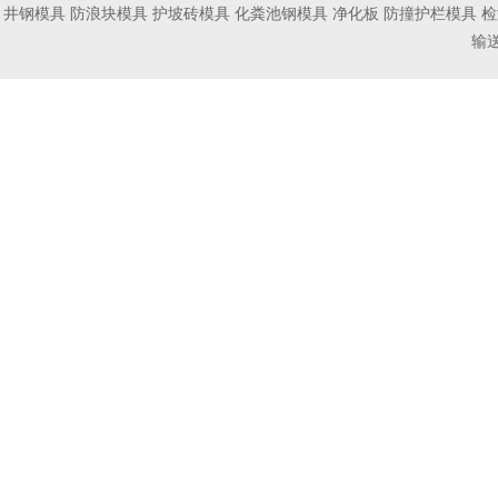
井钢模具
防浪块模具
护坡砖模具
化粪池钢模具
净化板
防撞护栏模具
检
输